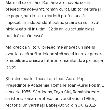
Mai mult ca oricând România are nevoie de un
președinte adevărat, român, curat, iubitor de țară și
de popor, patriot, cu o carieră profesională
impecabilă, independent politic și care să nu fi avut
nicio legătură în ultimii 32 de ani cu actuala clasă
politică românească.
Mai cred că, viitorul președinte ar avea un imens
avantaj dacă ar fi ardelean și că acest lucru ar genera
o mobilizare uriașă a tuturor românilor de a participa
la vot.
Știu cine poate fi acest om. Ioan-Aurel Pop.
Președintele Academiei Române. Ioan-Aurel Pop (n. 1
ianuarie 1955 , Sântioana, Țaga, Cluj, România) este
un istoric român, profesor universitar (din 1996) și
rector al Universității Babeș-Bolyai din Cluj (2012-