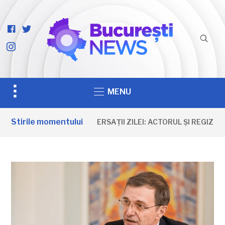
facebook-
twitter
official
instagram
Toggle
MENU
sidebar
&
Stirile momentului
ANIVERSAȚII ZILEI: ACTORUL ȘI REGIZOR
navigation