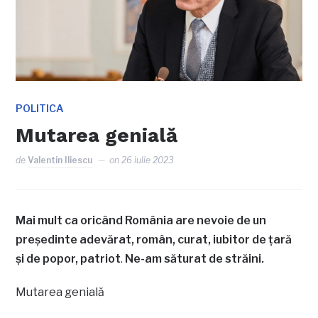
POLITICA
Mutarea genială
de
Valentin Iliescu
on
26 iulie 2023
Mai mult ca oricând România are nevoie de un
președinte adevărat, român, curat, iubitor de țară
și de popor, patriot
.
Ne-am săturat de străini.
Mutarea genială