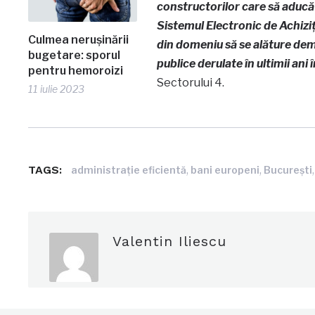
constructorilor care să aducă 
Sistemul Electronic de Achiziț
Culmea nerușinării
din domeniu să se alăture demer
bugetare: sporul
publice derulate în ultimii ani 
pentru hemoroizi
Sectorului 4.
11 iulie 2023
TAGS:
,
,
administrație eficientă
bani europeni
București
Valentin Iliescu