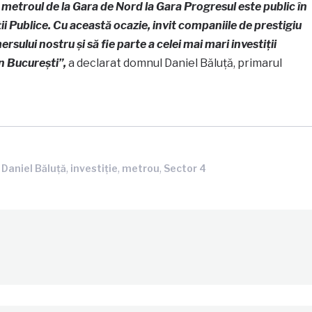
metroul de la Gara de Nord la Gara Progresul este public în
ii Publice. Cu această ocazie, invit companiile de prestigiu
sului nostru și să fie parte a celei mai mari investiții
în București”,
a declarat domnul Daniel Băluță, primarul
,
,
,
,
Daniel Băluță
investiție
metrou
Sector 4