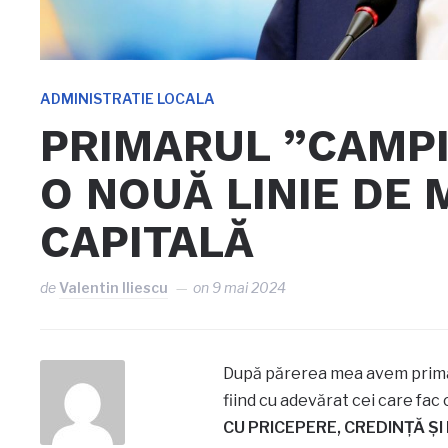
ADMINISTRATIE LOCALA
PRIMARUL ”CAMP
O NOUĂ LINIE DE 
CAPITALĂ
de
Valentin Iliescu
on
9 mai 2024
După părerea mea avem primari 
fiind cu adevărat cei care fac 
CU PRICEPERE, CREDINȚĂ Ș