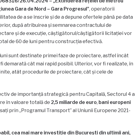
068316/26.04.2024 – „Extinderea rețelei de metrou
țiunea Gara de Nord – Gara Progresul”
, operatorii
litatea de a se înscrie și de a depune ofertele până pe data
terior, după atribuirea și semnarea contractului de
ctare și de execuție, câștigătorul/câștigătorii licitației vor
otal de 60 de luni pentru construcția efectivă.
luni sunt destinate primei faze de proiectare, astfel încât
 demarată cât mai rapid posibil. Ulterior, vor fi realizate, în
nite, atât procedurile de proiectare, cât și cele de
ectiv de importanță strategică pentru Capitală, Sectorul 4 a
re în valoare totală de
2,5 miliarde de euro
,
bani europeni
cesați prin „Programul Transport” al Uniunii Europene 2021-
bil, cea mai mare investiție din București din ultimii ani,