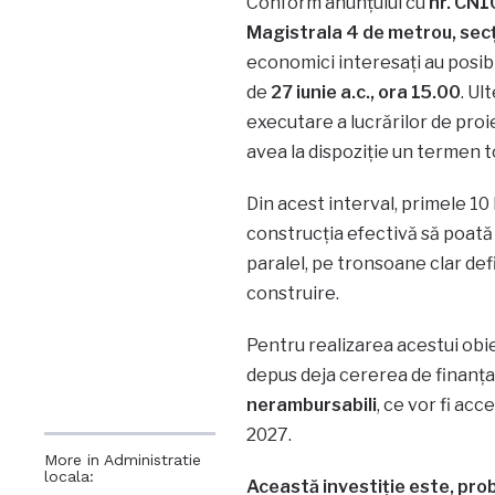
Conform anunțului cu
nr. CN1
Magistrala 4 de metrou, sec
economici interesați au posibi
de
27 iunie a.c., ora 15.00
. Ul
executare a lucrărilor de proie
avea la dispoziție un termen t
Din acest interval, primele 10 
construcția efectivă să poată fi
paralel, pe tronsoane clar defi
construire.
Pentru realizarea acestui obi
depus deja cererea de finanța
nerambursabili
, ce vor fi ac
2027.
More in Administratie
locala:
Această investiție este, proba