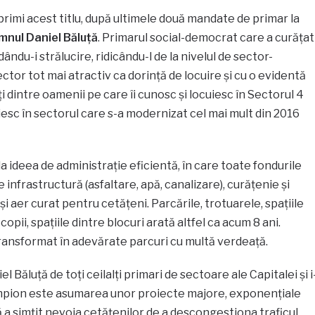
primi acest titlu, după ultimele două mandate de primar la
mnul Daniel Băluță
.
Primarul social-democrat care a curățat
dându-i strălucire, ridicându-l de la nivelul de sector-
ctor tot mai atractiv ca dorință de locuire și cu o evidentă
 dintre oamenii pe care îi cunosc și locuiesc în Sectorul 4
esc în sectorul care s-a modernizat cel mai mult din 2016
a ideea de administrație eficientă, în care toate fondurile
 infrastructură (asfaltare, apă, canalizare), curățenie și
i aer curat pentru cetățeni. Parcările, trotuarele, spațiile
copii, spațiile dintre blocuri arată altfel ca acum 8 ani.
transformat în adevărate parcuri cu multă verdeață.
 Băluță de toți ceilalți primari de sectoare ale Capitalei și i
mpion este asumarea unor proiecte majore, exponențiale
 a simțit nevoia cetățenilor de a descongestiona traficul