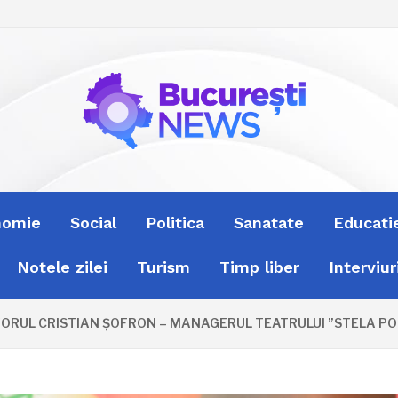
nomie
Social
Politica
Sanatate
Educati
Notele zilei
Turism
Timp liber
Interviur
L CRISTIAN ȘOFRON – MANAGERUL TEATRULUI ”STELA POPESCU