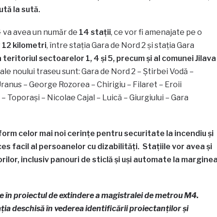
ută la sută.
M4 va avea un număr de
14 stații
, ce vor fi amenajate pe o
v
12 kilometri
, între stația Gara de Nord 2 și stația Gara
teritoriul sectoarelor 1, 4 și 5, precum și al comunei Jilava
i ale noului traseu sunt: Gara de Nord 2 – Știrbei Vodă –
anus – George Rozorea – Chirigiu – Filaret – Eroii
– Toporași – Nicolae Cajal – Luică – Giurgiului – Gara
form celor mai noi cerințe pentru securitate la incendiu și
s facil al persoanelor cu dizabilități. Stațiile vor avea și
ilor, inclusiv panouri de sticlă și uși automate la margine
e în proiectul de extindere a magistralei de metrou M4.
ația deschisă în vederea identificării proiectanților și