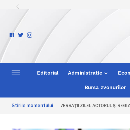
facebook-
twitter
instagram
official
Editorial
Administratie
Eco
Toggle
sidebar
Bursa zvonurilor
&
navigation
Stirile momentului
ANIVERSAȚII ZILEI: ACTORUL ȘI REGIZORU