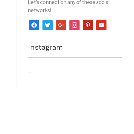
Let's connect on any of these social
networks!
facebook
twitter
google
instagram
pinterest
youtube
Instagram
…
-