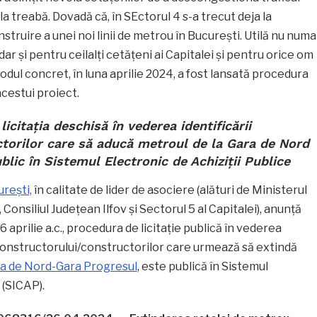
 la treabă. Dovadă că, în SEctorul 4 s-a trecut deja la
truire a unei noi linii de metrou în București. Utilă nu numa
dar și pentru ceilalți cetățeni ai Capitalei și pentru orice om
odul concret, în luna aprilie 2024, a fost lansată procedura
acestui proiect.
licitația deschisă în vederea identificării
ctorilor care să aducă metroul de la Gara de Nord
blic în Sistemul Electronic de Achiziții Publice
urești,
în calitate de lider de asociere (alături de Ministerul
onsiliul Județean Ilfov și Sectorul 5 al Capitalei), anunță
6 aprilie a.c., procedura de licitație publică în vederea
constructorului/constructorilor care urmează să extindă
a de Nord-Gara Progresul
, este publică în Sistemul
 (SICAP).