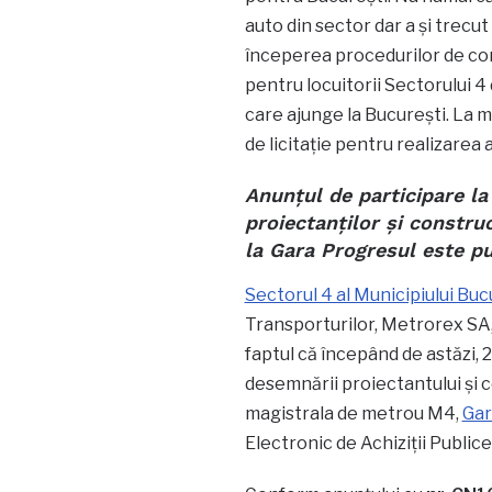
auto din sector dar a și trecut
începerea procedurilor de cons
pentru locuitorii Sectorului 4 
care ajunge la București. La m
de licitație pentru realizarea 
Anunțul de participare la 
proiectanților și constru
la Gara Progresul este pu
Sectorul 4 al Municipiului Buc
Transporturilor, Metrorex SA, C
faptul că începând de astăzi, 2
desemnării proiectantului și 
magistrala de metrou M4,
Gar
Electronic de Achiziții Publice