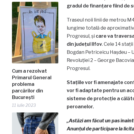
gradul de finanțare fiind de s
Traseul noii linii de metrou 
lungime totală de aproximati
Progresul, și
care va traversa 
din județul Ilfov
. Cele 14 stați
Bogdan Petriceicu Hașdeu – Ur
Revoluției 2 – George Bacovia 
Progresul.
Cum a rezolvat
Primarul General
Stațiile vor fi amenajate con
problema
vor fi adaptate pentru un acce
parcărilor din
București
sisteme de protecție a călător
11 iulie 2023
peroanelor.
„Astăzi am făcut un pas înaint
Anunțul de participare la licit