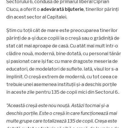
Sectorului 6, condusă de primarul liberal Ciprian
Ciucu, a oferit o
adevărată bijuterie
, tinerilor părinți
din acest sector al Capitalei.
Știm cu toții cât de mare este preocuparea tinerilor
părinți de a-și duce copiii la o creșă sau o grădiniță de
stat cât mai aproape de casă. Cu atât mai mult într-o
clădire nouă, modernă, bine dotată, cu personal tânăr
și pasionat care își fac cu mare dragoste meseria de
educatori, de modelatori de suflete. Iată, visul lor s-a
împlinit. O creșă extrem de modernă, cu tot ceea ce
trebuie unei asemenea instituții și-a deschis porțile
în aceste zile pentru 135 de copii mici din Sectorul 6..
”Această creşă este nou nouţă. Astăzi tocmai şi-a
deschis porţile. Este o creşă în care funcţionează mai
multe grupe care totalizează 135 de copii. Creşa este