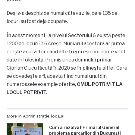
Deși s-a deschis de numai câteva zile, cele 135 de
locuri au fost deja ocupate.
În acest moment, la nivelul Sectorului 6 există peste
1200 de locuri în 6 creşe. Numărul acestora ar putea
creşte anul viitor când alte trei creșe noi nouţe vor fi
date în folosinţă. Promisiunea domnului primar
Ciprian Ciucu făcută în 2020 se împlinește altfel. Care
se dovedește a fi, acesta fiind numai unul din
numeroasele exemple oferite,
OMUL POTRIVIT LA
LOCUL POTRIVIT.
More in Administratie locala:
Cum a rezolvat Primarul General
problema parcărilor din București