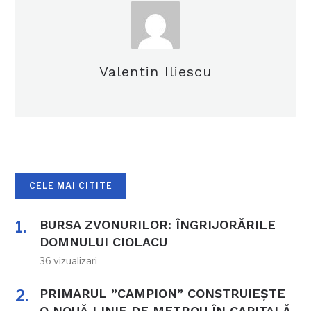
Valentin Iliescu
CELE MAI CITITE
BURSA ZVONURILOR: ÎNGRIJORĂRILE
DOMNULUI CIOLACU
36 vizualizari
PRIMARUL ”CAMPION” CONSTRUIEȘTE
O NOUĂ LINIE DE METROU ÎN CAPITALĂ