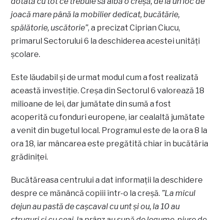
dotată cu tot ce trebuie să aibă o creșă, de la un loc de
joacă mare până la mobilier dedicat, bucătărie,
spălătorie, uscătorie”
, a precizat Ciprian Ciucu,
primarul Sectorului 6 la deschiderea acestei unități
școlare.
Este lăudabil și de urmat modul cum a fost realizată
această investiție. Creșa din Sectorul 6 valorează 18
milioane de lei, dar jumătate din sumă a fost
acoperită cu fonduri europene, iar cealaltă jumătate
a venit din bugetul local. Programul este de la ora 8 la
ora 18, iar mâncarea este pregătită chiar în bucătăria
grădiniţei.
Bucătăreasa centrului a dat informații la deschidere
despre ce mănâncă copiii într-o la creșă.
”La micul
dejun au pastă de caşcaval cu unt şi ou, la 10 au
struguri şi cu ceai, la prânz au supă de legume, piure de