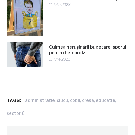
11 iulie 2023
Culmea nerușinării bugetare: sporul
pentru hemoroizi
11 iulie 2023
TAGS:
,
,
,
,
,
administratie
ciucu
copii
cresa
educatie
sector 6