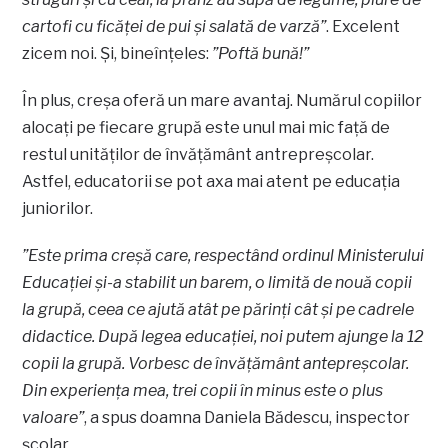
cartofi cu ficăţei de pui şi salată de varză”
. Excelent
zicem noi. Și, bineînțeles:
”Poftă bună!”
În plus, creșa oferă un mare avantaj. Numărul copiilor
alocaţi pe fiecare grupă este unul mai mic faţă de
restul unităţilor de învăţământ antrepreşcolar.
Astfel, educatorii se pot axa mai atent pe educaţia
juniorilor.
”Este prima creşă care, respectând ordinul Ministerului
Educaţiei şi-a stabilit un barem, o limită de nouă copii
la grupă, ceea ce ajută atât pe părinţi cât şi pe cadrele
didactice. După legea educaţiei, noi putem ajunge la 12
copii la grupă. Vorbesc de învăţământ antepreşcolar.
Din experienţa mea, trei copii în minus este o plus
valoare”
, a spus doamna Daniela Bădescu, inspector
școlar.