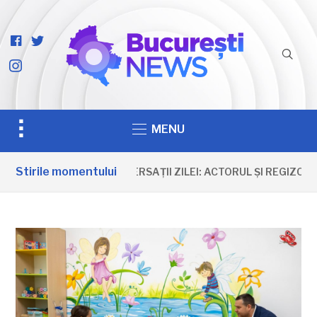
facebook-
twitter
official
instagram
Toggle
MENU
sidebar
&
Stirile momentului
ANIVERSAȚII ZILEI: ACTORUL ȘI REGIZORU
navigation