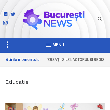
facebook-
twitter
official
instagram
Toggle
MENU
sidebar
&
Stirile momentului
ANIVERSAȚII ZILEI: ACTORUL ȘI REGIZOR
navigation
Educatie