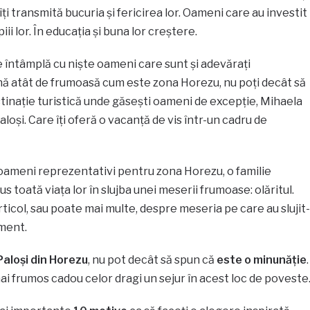
ți transmită bucuria și fericirea lor. Oameni care au investit
iii lor. În educația și buna lor creștere.
e întâmplă cu niște oameni care sunt și adevărați
nă atât de frumoasă cum este zona Horezu, nu poți decât să
stinație turistică unde găsești oameni de excepție, Mihaela
 Paloși. Care îți oferă o vacanță de vis într-un cadru de
oameni reprezentativi pentru zona Horezu, o familie
s toată viața lor în slujba unei meserii frumoase: olăritul.
rticol, sau poate mai multe, despre meseria pe care au slujit-
ament.
aloși din Horezu
, nu pot decât să spun că
este o minunăție
.
ai frumos cadou celor dragi un sejur în acest loc de poveste