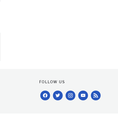
FOLLOW US
facebook
twitter
instagram
youtube
rss