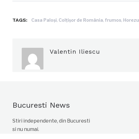
TAGS:
,
,
,
Casa Paloși
Colțișor de România
frumos
Horez
Valentin Iliescu
Bucuresti News
Stiri independente, din Bucuresti
si nu numai.