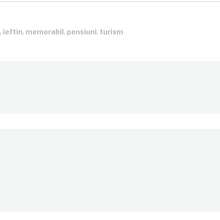
,
,
,
,
u
ieftin
memorabil
pensiuni
turism