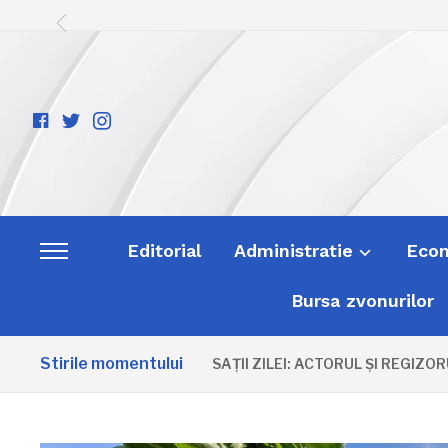
facebook-
twitter
instagram
official
Editorial
Administratie
Eco
Toggle
sidebar
Bursa zvonurilor
&
navigation
Stirile momentului
ANIVERSAȚII ZILEI: ACTORUL ȘI REGIZORUL