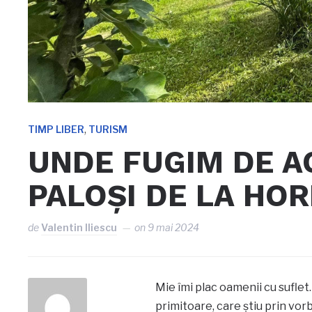
,
TIMP LIBER
TURISM
UNDE FUGIM DE A
PALOȘI DE LA HO
de
Valentin Iliescu
on
9 mai 2024
Mie îmi plac oamenii cu suflet.
primitoare, care știu prin vorbă