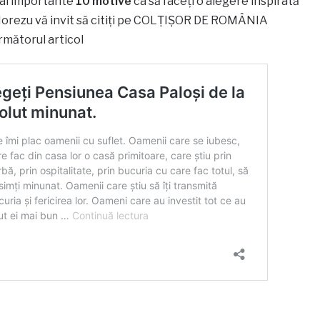
mai importante
10 motive
ca să faceți o alegere inspirată
 Horezu vă invit să citiți pe COLȚIȘOR DE ROMÂNIA
mătorul articol