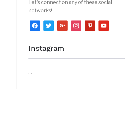
Let's connect on any of these social
networks!
facebook
twitter
google
instagram
pinterest
youtube
Instagram
…
.