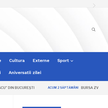
e
Cultura
Externe
Sport
i
Aniversatii zilei
DIN BUCUREȘTI
BURSA ZVONURILOR:
ACUM 2 SĂPTĂMÂNI