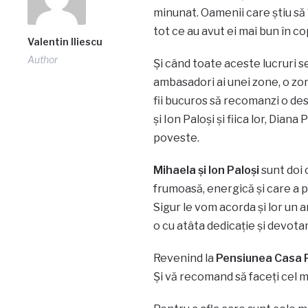
minunat. Oamenii care știu să î
tot ce au avut ei mai bun în cop
Valentin Iliescu
Author
Și când toate aceste lucruri s
ambasadori ai unei zone, o zo
fii bucuros să recomanzi o de
și Ion Paloși și fiica lor, Diana
poveste.
Mihaela și Ion Paloși
sunt doi 
frumoasă, energică și care a pu
Sigur le vom acorda și lor un a
o cu atâta dedicație și devot
Revenind la
Pensiunea Casa P
Și vă recomand să faceți cel m