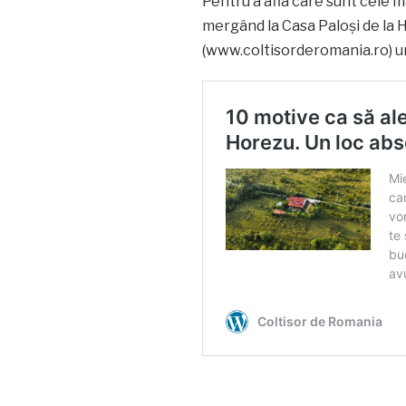
Pentru a afla care sunt cele 
mergând la Casa Paloși de la
(www.coltisorderomania.ro) ur