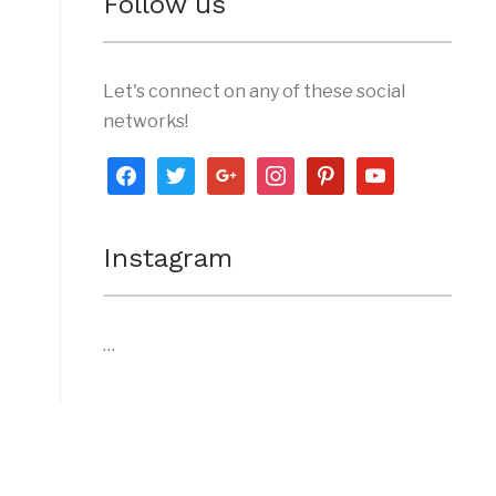
Follow us
Let's connect on any of these social
networks!
facebook
twitter
google
instagram
pinterest
youtube
Instagram
…