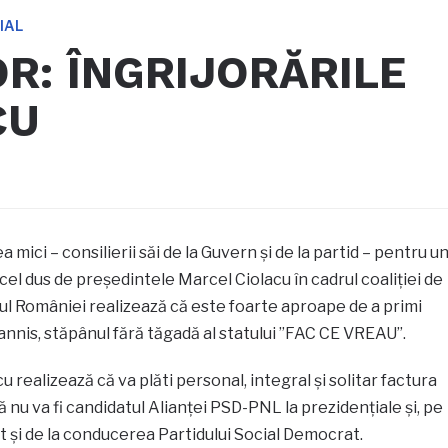
IAL
R: ÎNGRIJORĂRILE
CU
mici – consilierii săi de la Guvern și de la partid – pentru u
el dus de președintele Marcel Ciolacu în cadrul coaliției de
 României realizează că este foarte aproape de a primi
hannis, stăpânul fără tăgadă al statului ”FAC CE VREAU”.
realizează că va plăti personal, integral și solitar factura
că nu va fi candidatul Alianței PSD-PNL la prezidențiale și, pe
it și de la conducerea Partidului Social Democrat.