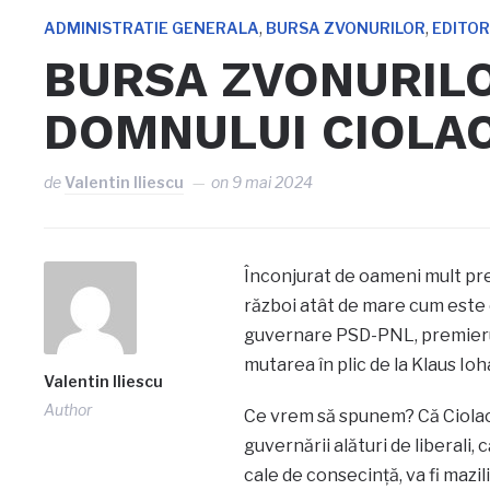
,
,
ADMINISTRATIE GENERALA
BURSA ZVONURILOR
EDITOR
BURSA ZVONURILO
DOMNULUI CIOLA
de
Valentin Iliescu
on
9 mai 2024
Înconjurat de oameni mult prea 
război atât de mare cum este c
guvernare PSD-PNL, premierul
mutarea în plic de la Klaus Io
Valentin Iliescu
Author
Ce vrem să spunem? Că Ciolacu 
guvernării alături de liberali, 
cale de consecință, va fi mazil