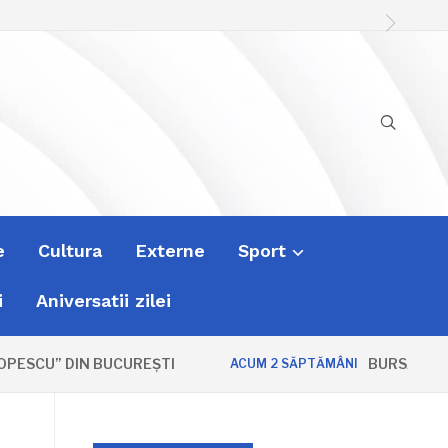
e
Cultura
Externe
Sport
i
Aniversatii zilei
SCU” DIN BUCUREȘTI
BURSA ZVONUR
ACUM 2 SĂPTĂMÂNI