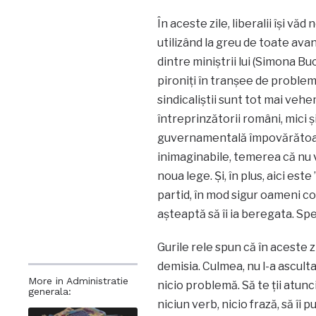
În aceste zile, liberalii își vă
utilizând la greu de toate avan
dintre miniștrii lui (Simona B
pironiți în tranșee de problem
sindicaliștii sunt tot mai veh
întreprinzătorii români, mici și
guvernamentală împovărătoare,
inimaginabile, temerea că nu v
noua lege. Și, în plus, aici est
partid, în mod sigur oameni co
așteaptă să îi ia beregata. Sp
Gurile rele spun că în aceste z
demisia. Culmea, nu l-a ascultat
More in Administratie
nicio problemă. Să te ții atu
generala:
niciun verb, nicio frază, să îi 