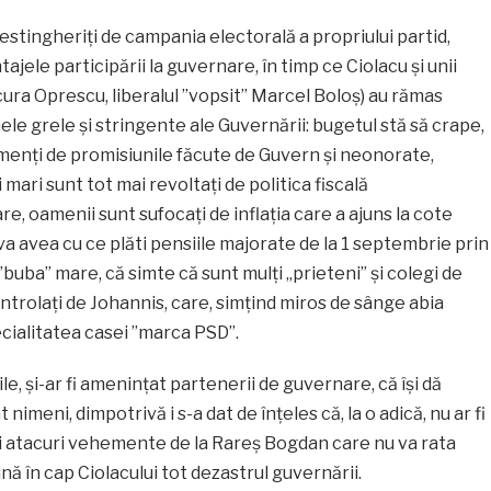
d nestingheriți de campania electorală a propriului partid,
tajele participării la guvernare, în timp ce Ciolacu și unii
ucura Oprescu, liberalul ”vopsit” Marcel Boloș) au rămas
ele grele și stringente ale Guvernării: bugetul stă să crape,
emenți de promisiunile făcute de Guvern și neonorate,
 mari sunt tot mai revoltați de politica fiscală
 oamenii sunt sufocați de inflația care a ajuns la cote
a avea cu ce plăti pensiile majorate de la 1 septembrie prin
e ”buba” mare, că simte că sunt mulți „prieteni” și colegi de
ntrolați de Johannis, care, simțind miros de sânge abia
ecialitatea casei ”marca PSD”.
ile, și-ar fi amenințat partenerii de guvernare, că își dă
 nimeni, dimpotrivă i s-a dat de înțeles că, la o adică, nu ar fi
nci atacuri vehemente de la Rareș Bogdan care nu va rata
pună în cap Ciolacului tot dezastrul guvernării.