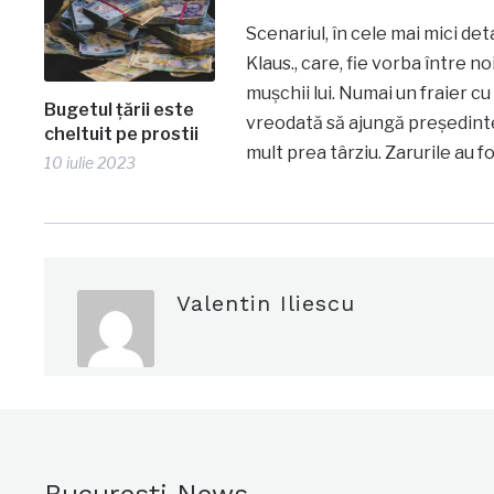
Scenariul, în cele mai mici deta
Klaus., care, fie vorba între n
mușchii lui. Numai un fraier cu
Bugetul țării este
vreodată să ajungă președintel
cheltuit pe prostii
mult prea târziu. Zarurile au f
10 iulie 2023
Valentin Iliescu