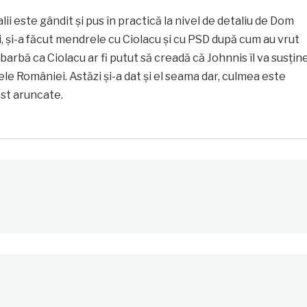
lii este gândit și pus în practică la nivel de detaliu de Dom
oi, și-a făcut mendrele cu Ciolacu și cu PSD după cum au vrut
 barbă ca Ciolacu ar fi putut să creadă că Johnnis îl va susțin
e României. Astăzi și-a dat și el seama dar, culmea este
ost aruncate.