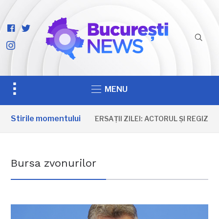
facebook-
twitter
official
instagram
Toggle
MENU
sidebar
&
Stirile momentului
ANIVERSAȚII ZILEI: ACTORUL ȘI REGIZORU
navigation
Bursa zvonurilor