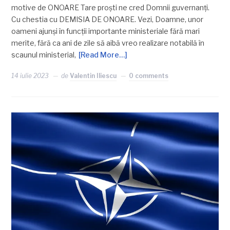
motive de ONOARE Tare proști ne cred Domnii guvernanți.
Cu chestia cu DEMISIA DE ONOARE. Vezi, Doamne, unor
oameni ajunși în funcții importante ministeriale fără mari
merite, fără ca ani de zile să aibă vreo realizare notabilă în
scaunul ministerial,
[Read More…]
14 iulie 2023
de
Valentin Iliescu
0 comments