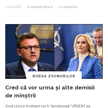
9 mai 2024
de
Valentin Iliescu
0 comments
BURSA ZVONURILOR
Cred că vor urma și alte demisii
de minștrii
Cred că încă 4 miniștri vor fi ”demisionați” URGENT pe