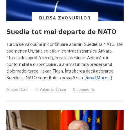
BURSA ZVONURILOR
Suedia tot mai departe de NATO
Turcia se va opune in continuare aderarii Suediei la NATO. De
asemenea Ungaria se afla in contract strans cu Ankara.
“Turcia dezaprobă recurgerea la presiune. Acţionăm în
conformitate cu principiile’, a afirmat în faţa presei şeful
diplomaţiei turce Hakan Fidan. Întrebarea dacă aderarea
Suediei la NATO constituie o povară sau
[Read More…]
10 iulie 2023
de
Valentin Iliescu
0 comments