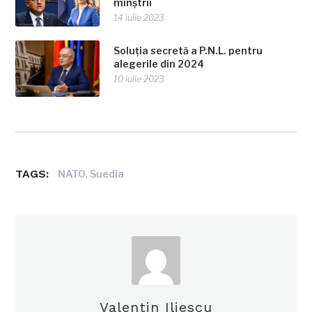
minștrii
14 iulie 2023
Soluția secretă a P.N.L. pentru
alegerile din 2024
10 iulie 2023
TAGS:
,
NATO
Suedia
Valentin Iliescu