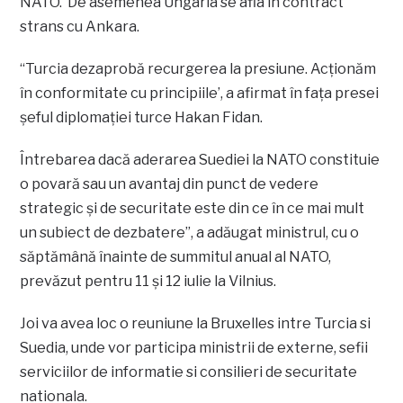
NATO. De asemenea Ungaria se afla in contract
strans cu Ankara.
“Turcia dezaprobă recurgerea la presiune. Acţionăm
în conformitate cu principiile’, a afirmat în faţa presei
şeful diplomaţiei turce Hakan Fidan.
Întrebarea dacă aderarea Suediei la NATO constituie
o povară sau un avantaj din punct de vedere
strategic şi de securitate este din ce în ce mai mult
un subiect de dezbatere”, a adăugat ministrul, cu o
săptămână înainte de summitul anual al NATO,
prevăzut pentru 11 şi 12 iulie la Vilnius.
Joi va avea loc o reuniune la Bruxelles intre Turcia si
Suedia, unde vor participa ministrii de externe, sefii
serviciilor de informatie si consilieri de securitate
nationala.