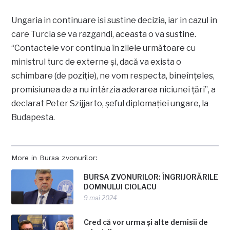
Ungaria in continuare isi sustine decizia, iar in cazul in
care Turcia se va razgandi, aceasta o va sustine.
“Contactele vor continua în zilele următoare cu
ministrul turc de externe şi, dacă va exista o
schimbare (de poziţie), ne vom respecta, bineînţeles,
promisiunea de a nu întârzia aderarea niciunei ţări”, a
declarat Peter Szijjarto, şeful diplomaţiei ungare, la
Budapesta.
More in Bursa zvonurilor:
BURSA ZVONURILOR: ÎNGRIJORĂRILE
DOMNULUI CIOLACU
9 mai 2024
Cred că vor urma și alte demisii de