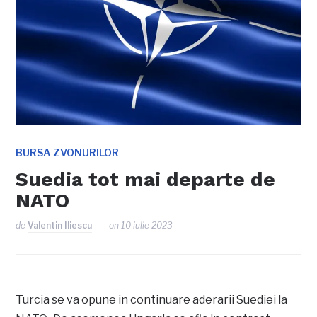
BURSA ZVONURILOR
Suedia tot mai departe de
NATO
de
Valentin Iliescu
on
10 iulie 2023
Turcia se va opune in continuare aderarii Suediei la