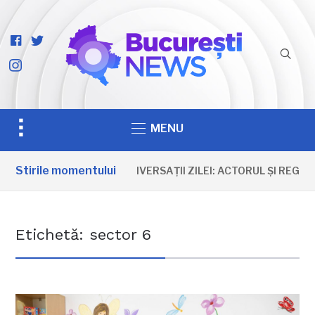
facebook-
twitter
official
instagram
Toggle
MENU
sidebar
&
Stirile momentului
ANIVERSAȚII ZILEI: ACTORUL ȘI REGI
navigation
Etichetă:
sector 6