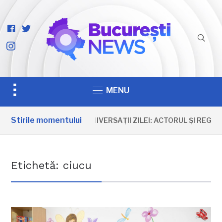
facebook-
twitter
official
instagram
Toggle
MENU
sidebar
&
Stirile momentului
ANIVERSAȚII ZILEI: ACTORUL ȘI REGI
navigation
Etichetă:
ciucu