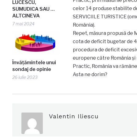
Practic, prin măsurile pr
LUCESCU,
celor 14 produse stabilite 
SUMUDICA SAU …
ALTCINEVA
SERVICIILE TURISTICE (omo
7 mai 2024
România).
Repet, măsura propusă de Mi
cota de deficit bugetar de 4
procedura de deficit excesiv
europene către România și n
Învățămintele unui
Practic, România va rămâne f
sondaj de opinie
Asta ne dorim?
26 iulie 2023
Valentin Iliescu