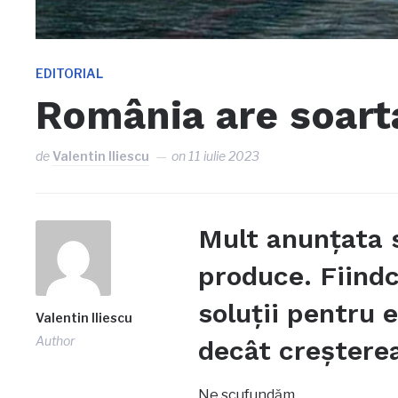
EDITORIAL
România are soarta
de
Valentin Iliescu
on
11 iulie 2023
Mult anunțata 
produce. Fiindc
soluții pentru e
Valentin Iliescu
Author
decât creșterea
Ne scufundăm…