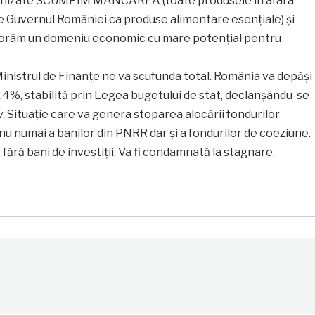
econizate SCUMPIM MÂNCAREA (toate produsele în afara
de Guvernul României ca produse alimentare esențiale) și
râm un domeniu economic cu mare potențial pentru
nistrul de Finanțe ne va scufunda total. România va depăși
,4%, stabilită prin Legea bugetului de stat, declanșându-se
. Situație care va genera stoparea alocării fondurilor
u numai a banilor din PNRR dar și a fondurilor de coeziune.
ără bani de investiții. Va fi condamnată la stagnare.