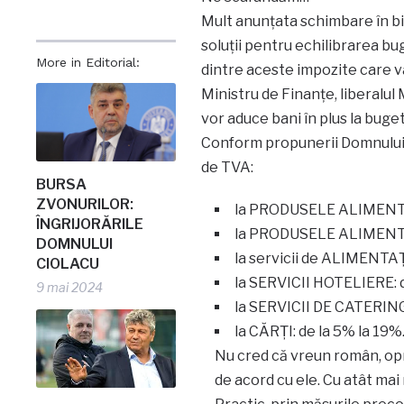
Mult anunțata schimbare în bi
soluții pentru echilibrarea bug
More in Editorial:
dintre aceste impozite care v
Ministru de Finanțe, liberalul
vor aduce bani în plus la buget
Conform propunerii Domnului 
de TVA:
BURSA
ZVONURILOR:
la PRODUSELE ALIMENTAR
ÎNGRIJORĂRILE
la PRODUSELE ALIMENTAR
DOMNULUI
la servicii de ALIMENTA
CIOLACU
la SERVICII HOTELIERE: d
9 mai 2024
la SERVICII DE CATERING:
la CĂRȚI: de la 5% la 19%
Nu cred că vreun român, opri
de acord cu ele. Cu atât mai 