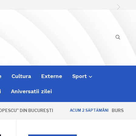
e
Cultura
Externe
Sport
i
Aniversatii zilei
SCU” DIN BUCUREȘTI
BURSA ZVONURI
ACUM 2 SĂPTĂMÂNI