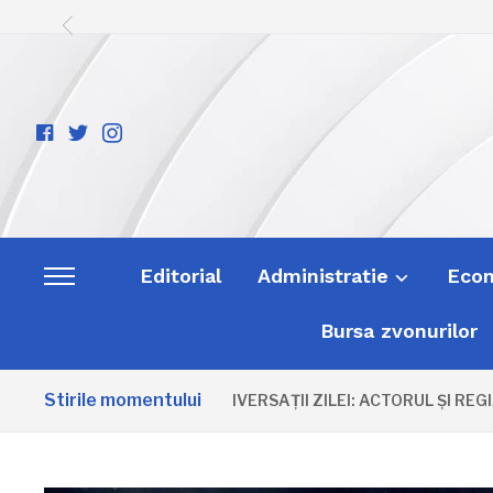
facebook-
twitter
instagram
official
Editorial
Administratie
Eco
Toggle
sidebar
Bursa zvonurilor
&
navigation
Stirile momentului
ANIVERSAȚII ZILEI: ACTORUL ȘI REGIZ