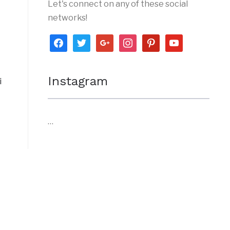
Let's connect on any of these social
networks!
facebook
twitter
google
instagram
pinterest
youtube
Instagram
i
…