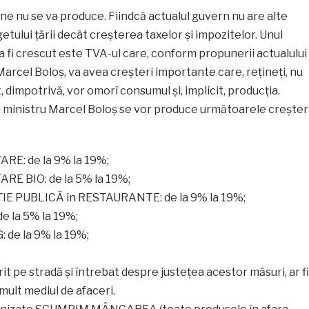
ne nu se va produce. Fiindcă actualul guvern nu are alte
etului țării decât creșterea taxelor și impozitelor. Unul
a fi crescut este TVA-ul care, conform propunerii actualului
 Marcel Boloș, va avea creșteri importante care, rețineți, nu
, dimpotrivă, vor omorî consumul și, implicit, producția.
ministru Marcel Boloș se vor produce următoarele creșter
E: de la 9% la 19%;
E BIO: de la 5% la 19%;
ȚIE PUBLICĂ în RESTAURANTE: de la 9% la 19%;
e la 5% la 19%;
 de la 9% la 19%;
.
t pe stradă și întrebat despre justețea acestor măsuri, ar fi
mult mediul de afaceri.