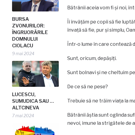
Bătrânii aceia vom fi și noi, în
BURSA
Îi învățăm pe copii să fie luptă
ZVONURILOR:
învață să fie, pur și simplu, Oa
ÎNGRIJORĂRILE
DOMNULUI
Într-o lume în care contează d
CIOLACU
9 mai 2024
Sunt, oricum, depășiți.
Sunt bolnavi și ne cheltuim pe ei
De ce să ne pese?
LUCESCU,
Trebuie să ne trăim viața la ma
SUMUDICA SAU …
ALTCINEVA
Bătrânii ăștia sunt oglinda su
7 mai 2024
nevoi, imune la strigătele de 