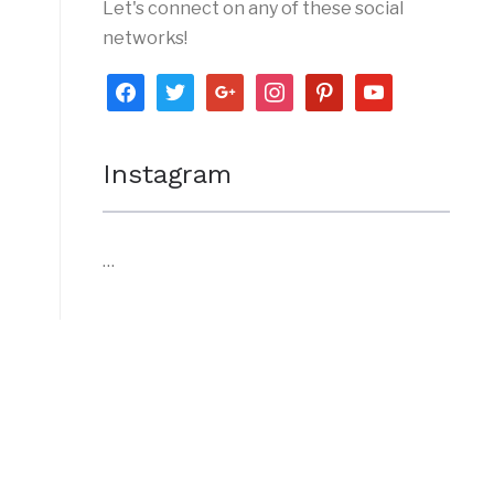
Let's connect on any of these social
networks!
facebook
twitter
google
instagram
pinterest
youtube
Instagram
…