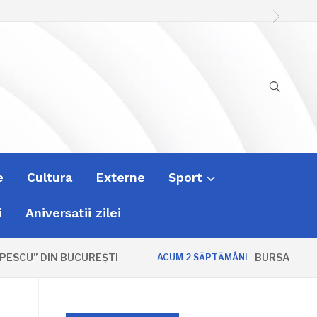
e
Cultura
Externe
Sport
i
Aniversatii zilei
CU” DIN BUCUREȘTI
BURSA ZVONURIL
ACUM 2 SĂPTĂMÂNI