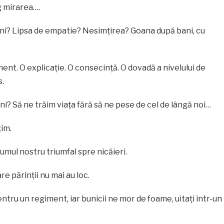
g mirarea….
ani? Lipsa de empatie? Nesimțirea? Goana după bani, cu
ent. O explicație. O consecință. O dovadă a nivelului de
.
ni? Să ne trăim viața fără să ne pese de cel de lângă noi…
im.
mul nostru triumfal spre nicăieri.
e părinții nu mai au loc.
u un regiment, iar bunicii ne mor de foame, uitați într-un