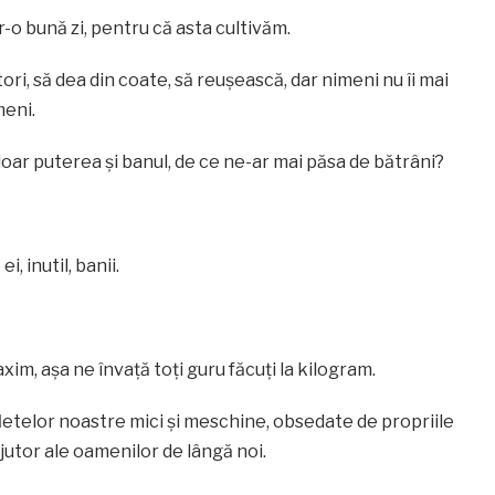
tr-o bună zi, pentru că asta cultivăm.
tori, să dea din coate, să reușească, dar nimeni nu îi mai
meni.
oar puterea și banul, de ce ne-ar mai păsa de bătrâni?
, inutil, banii.
xim, așa ne învață toți guru făcuți la kilogram.
fletelor noastre mici și meschine, obsedate de propriile
ajutor ale oamenilor de lângă noi.