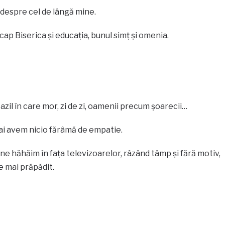
 despre cel de lângă mine.
cap Biserica și educația, bunul simț și omenia.
azil în care mor, zi de zi, oamenii precum șoarecii…
ai avem nicio fărâmă de empatie.
 ne hăhăim în fața televizoarelor, râzând tâmp și fără motiv,
 e mai prăpădit.