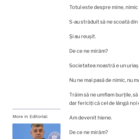
Totul este despre mine, nimic
S-au străduit să ne scoată din 
Și au reușit.
De ce ne mirăm?
Societatea noastră e un uriaș 
Nu ne mai pasă de nimic, nu m
Trăim să ne umflam burțile, să
dar fericiți că cel de lângă noi
More in Editorial:
Am devenit hiene.
De ce ne mirăm?