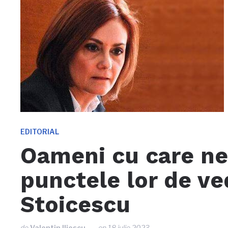
EDITORIAL
Oameni cu care ne
punctele lor de ve
Stoicescu
de
Valentin Iliescu
on
18 iulie 2023