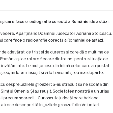
și care face o radiografie corectă a României de astăzi.
de vedere. Aparținând Doamnei Judecător Adriana Stoicescu.
i care face o radiografie corectă a României de astăzi.
de adevărat, de trist și de dureros și care dă o mulțime de
România și ce rol are fiecare dintre noi pentru situația de
e învățăminte. Le mulțumesc din inimă celor care au postat
și eu, mi le-am însușit și vi le transmit și eu mai departe.
u despre „azilele groazei”: S-au străduit să ne scoată din
 Simț și Omenia. Și au reușit. Societatea noastră e un uriaș
menii precum șoarecii… Cunoscuta judecătoare Adriana
atroce descoperită în „azilele groazei” din Voluntari.