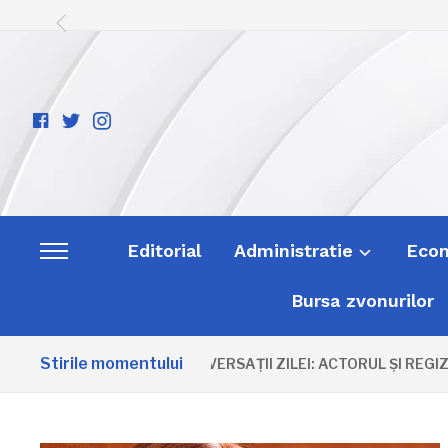
facebook-
twitter
instagram
official
Editorial
Administratie
Eco
Toggle
sidebar
Bursa zvonurilor
&
navigation
Stirile momentului
ANIVERSAȚII ZILEI: ACTORUL ȘI REGIZO