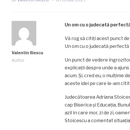
Un om cu o judecată perfectă 
Vă rog să citiți acest punct 
Un om cu o judecată perfectă ș
Valentin Iliescu
Un punct de vedere îngrozitor 
Author
explicații despre unde a ajuns 
acum. Și, cred eu, o mulțime d
aceste idei pe care le-am citit 
Judecătoarea Adriana Stoicesc
cap Biserica și Educația, Bunul
azil în care mor, zi de zi, oa
Stoicescu a comentat situația 