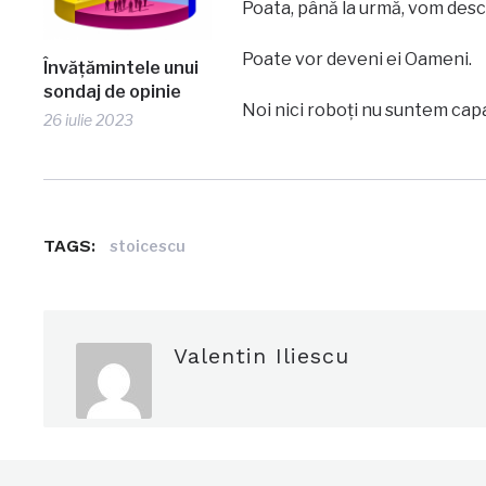
Poata, până la urmă, vom desco
Poate vor deveni ei Oameni.
Învățămintele unui
sondaj de opinie
Noi nici roboți nu suntem capa
26 iulie 2023
TAGS:
stoicescu
Valentin Iliescu