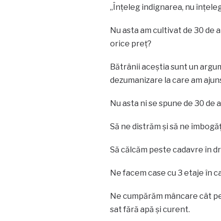
„Înțeleg indignarea, nu înțele
Nu asta am cultivat de 30 de 
orice preț?
Bătrânii aceștia sunt un argum
dezumanizare la care am ajuns
Nu asta ni se spune de 30 de a
Să ne distrăm și să ne îmbogăț
Să călcăm peste cadavre în dru
Ne facem case cu 3 etaje în car
Ne cumpărăm mâncare cât pentr
sat fără apă și curent.