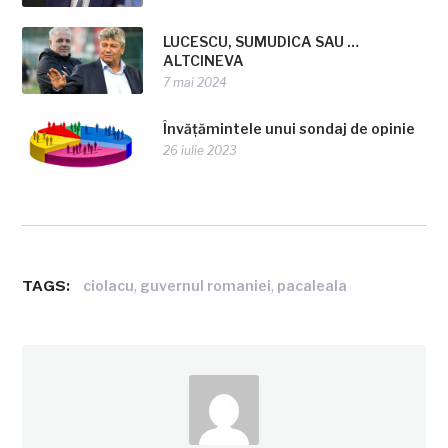
LUCESCU, SUMUDICA SAU …
ALTCINEVA
7 mai 2024
Învățămintele unui sondaj de opinie
26 iulie 2023
TAGS:
,
,
ciolacu
guvernul romaniei
pacaleala