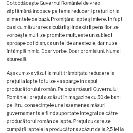
Cotcodăcește Guvernul României de vreo
săptămână încoace pe tema reducerii prețurilor la
alimentele de bază. Promițând lapte și miere. În fapt,
ca și cu măsura recalculării și indexării pensiilor, se
vorbește mult, se promite mult, este un subiect
aproape cotidian, ca un fel de anestezie, dar nu se
întâmplă nimic. Doar vorbe. Doar promisiuni. Numai
abureală.
Așa cum s-a văzut la mult trâmbițata reducere la
prețul la lapte totul se va sparge în capul
producătorului român. Pe baza măsurii Guvernului
României, prețul a scăzut în magazine cu 50 de bani
pe litru, consecințele unei asemenea măsuri
guvernamentale fiind suportate integral de către
producătorul român de lapte. Prețul cu care se
cumpără laptele la producător a scăzut de la 2,5 lei la