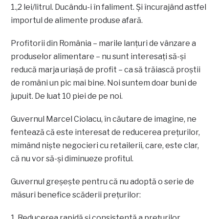
1.,2 lei/litrul. Ducându-i în faliment. Și încurajând astfel
importul de alimente produse afară.
Profitorii din România – marile lanțuri de vânzare a
produselor alimentare – nu sunt interesați să-și
reducă marja uriașă de profit – ca să trăiască proștii
de români un pic mai bine. Noi suntem doar buni de
jupuit. De luat 10 piei de pe noi.
Guvernul Marcel Ciolacu, în căutare de imagine, ne
fentează că este interesat de reducerea prețurilor,
mimând niște negocieri cu retailerii, care, este clar,
că nu vor să-și diminueze profitul.
Guvernul greșește pentru că nu adoptă o serie de
măsuri benefice scăderii prețurilor:
1. Reducerea rapidă și consistentă a prețurilor