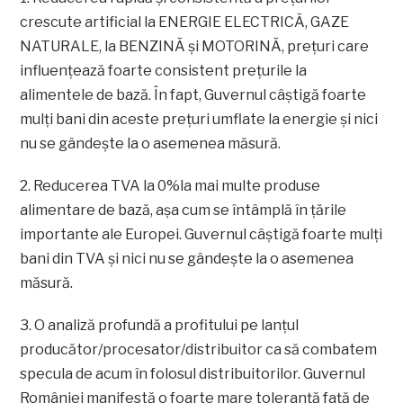
crescute artificial la ENERGIE ELECTRICĂ, GAZE
NATURALE, la BENZINĂ și MOTORINĂ, prețuri care
influențează foarte consistent prețurile la
alimentele de bază. În fapt, Guvernul câștigă foarte
mulți bani din aceste prețuri umflate la energie și nici
nu se gândește la o asemenea măsură.
2. Reducerea TVA la 0%la mai multe produse
alimentare de bază, așa cum se întâmplă în țările
importante ale Europei. Guvernul câștigă foarte mulți
bani din TVA și nici nu se gândește la o asemenea
măsură.
3. O analiză profundă a profitului pe lanțul
producător/procesator/distribuitor ca să combatem
specula de acum în folosul distribuitorilor. Guvernul
României manifestă o foarte mare toleranță față de