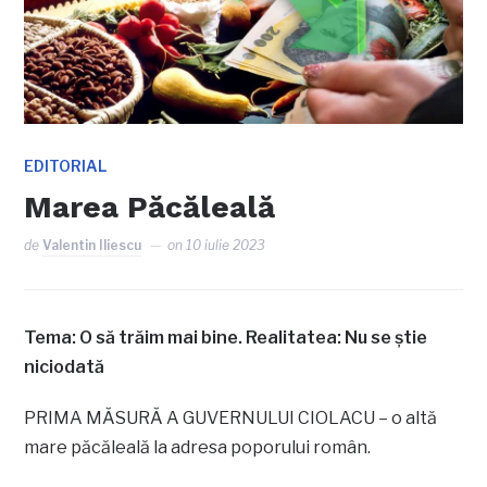
EDITORIAL
Marea Păcăleală
de
Valentin Iliescu
on
10 iulie 2023
Tema: O să trăim mai bine. Realitatea: Nu se știe
niciodată
PRIMA MĂSURĂ A GUVERNULUI CIOLACU – o altă
mare păcăleală la adresa poporului român.