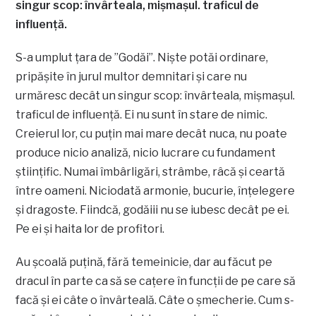
singur scop: învârteala, mișmașul. traficul de
influență.
S-a umplut țara de ”Godăi”. Niște potăi ordinare,
pripășite în jurul multor demnitari și care nu
urmăresc decât un singur scop: învârteala, mișmașul.
traficul de influență. Ei nu sunt în stare de nimic.
Creierul lor, cu puțin mai mare decât nuca, nu poate
produce nicio analiză, nicio lucrare cu fundament
științific. Numai îmbârligări, strâmbe, râcă și ceartă
între oameni. Niciodată armonie, bucurie, înțelegere
și dragoste. Fiindcă, godăiii nu se iubesc decât pe ei.
Pe ei și haita lor de profitori.
Au școală puțină, fără temeinicie, dar au făcut pe
dracul în parte ca să se cațere în funcții de pe care să
facă și ei câte o învârteală. Câte o șmecherie. Cum s-