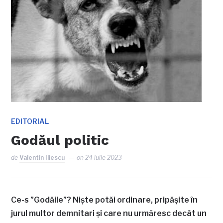
EDITORIAL
Godăul politic
de
Valentin Iliescu
on
24 iulie 2023
Ce-s ”Godăile”? Niște potăi ordinare, pripășite în
jurul multor demnitari și care nu urmăresc decât un