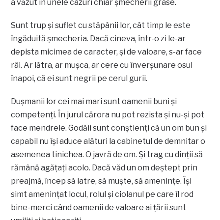
a văzut în unele cazuri chiar șmecherii grase.
Sunt trup și suflet cu stăpânii lor, cât timp le este
îngăduită șmecheria. Dacă cineva, într-o zi le-ar
depista micimea de caracter, și de valoare, s-ar face
râi. Ar lătra, ar mușca, ar cere cu înverșunare osul
înapoi, că ei sunt negrii pe cerul gurii.
Dușmanii lor cei mai mari sunt oamenii buni și
competenți. În jurul cărora nu pot rezista și nu-și pot
face mendrele. Godăii sunt conștienți că un om bun și
capabil nu își aduce alături la cabinetul de demnitar o
asemenea tinichea. O javră de om. Și trag cu dinții să
rămână agățați acolo. Dacă văd un om deștept prin
preajmă, încep să latre, să muște, să amenințe. Își
simt amenințat locul, rolul și ciolanul pe care îl rod
bine-merci când oamenii de valoare ai țării sunt