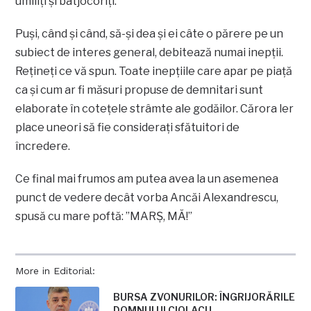
umiliți și batjocoriți.
Puși, când și când, să-și dea și ei câte o părere pe un
subiect de interes general, debitează numai inepții.
Rețineți ce vă spun. Toate inepțiile care apar pe piață
ca și cum ar fi măsuri propuse de demnitari sunt
elaborate în cotețele strâmte ale godăilor. Cărora ler
place uneori să fie considerați sfătuitori de
încredere.
Ce final mai frumos am putea avea la un asemenea
punct de vedere decât vorba Ancăi Alexandrescu,
spusă cu mare poftă: ”MARȘ, MĂ!”
More in Editorial:
BURSA ZVONURILOR: ÎNGRIJORĂRILE
DOMNULUI CIOLACU