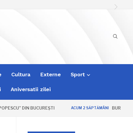
e
Cultura
Externe
Sport
i
Aniversatii zilei
PESCU” DIN BUCUREȘTI
BURSA ZVON
ACUM 2 SĂPTĂMÂNI