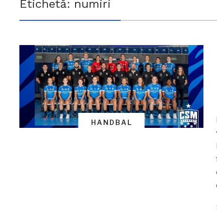
Etichetă:
numiri
HANDBAL