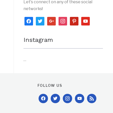
Let's connect on any of these social
networks!
facebook
twitter
google
instagram
pinterest
youtube
Instagram
…
FOLLOW US
facebook
twitter
instagram
youtube
rss