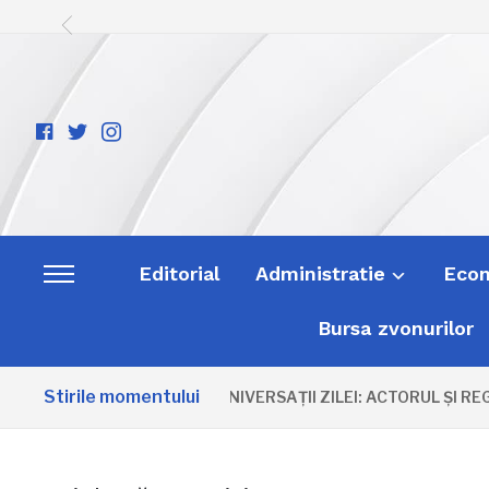
facebook-
twitter
instagram
official
Editorial
Administratie
Eco
Toggle
sidebar
Bursa zvonurilor
&
navigation
Stirile momentului
ANIVERSAȚII ZILEI: ACTORUL ȘI RE