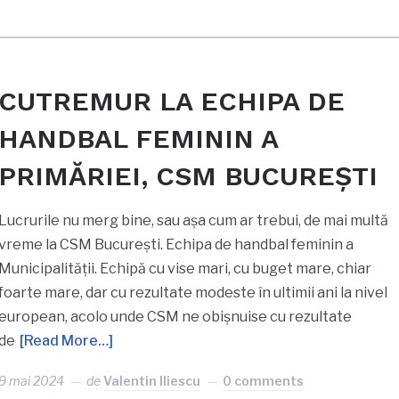
CUTREMUR LA ECHIPA DE
HANDBAL FEMININ A
PRIMĂRIEI, CSM BUCUREȘTI
Lucrurile nu merg bine, sau așa cum ar trebui, de mai multă
vreme la CSM București. Echipa de handbal feminin a
Municipalității. Echipă cu vise mari, cu buget mare, chiar
foarte mare, dar cu rezultate modeste în ultimii ani la nivel
european, acolo unde CSM ne obișnuise cu rezultate
de
[Read More…]
9 mai 2024
de
Valentin Iliescu
0 comments