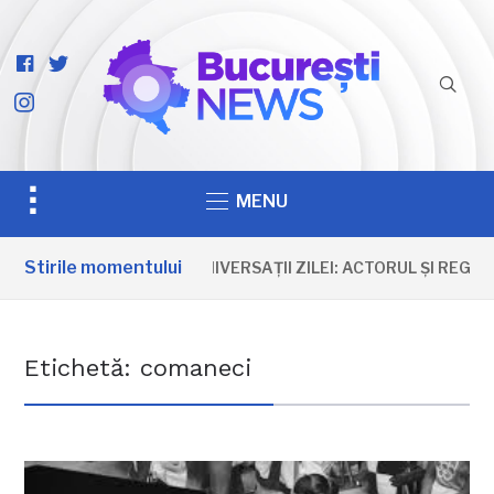
facebook-
twitter
official
instagram
Toggle
MENU
sidebar
&
Stirile momentului
ANIVERSAȚII ZILEI: ACTORUL ȘI REGI
navigation
Etichetă:
comaneci