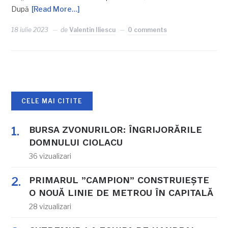
După
[Read More…]
18 iulie 2023
de
Valentin Iliescu
0 comments
CELE MAI CITITE
BURSA ZVONURILOR: ÎNGRIJORĂRILE
DOMNULUI CIOLACU
36 vizualizari
PRIMARUL ”CAMPION” CONSTRUIEȘTE
O NOUĂ LINIE DE METROU ÎN CAPITALĂ
28 vizualizari