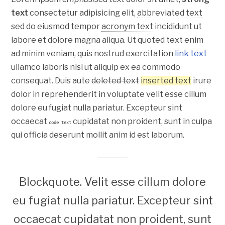
text
consectetur adipisicing elit,
abbreviated text
sed do eiusmod tempor
acronym text
incididunt ut
labore et dolore magna aliqua. Ut
quoted text
enim
ad minim veniam, quis nostrud exercitation
link text
ullamco laboris nisi ut aliquip ex ea commodo
consequat. Duis aute
deleted text
inserted text
irure
dolor in reprehenderit in voluptate velit esse cillum
dolore eu fugiat nulla pariatur. Excepteur sint
occaecat
cupidatat non proident, sunt in culpa
code text
qui officia deserunt mollit anim id est laborum.
Blockquote. Velit esse cillum dolore
eu fugiat nulla pariatur. Excepteur sint
occaecat cupidatat non proident, sunt