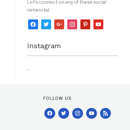
Let's connect on any of these social
networks!
facebook
twitter
google
instagram
pinterest
youtube
Instagram
…
FOLLOW US
facebook
twitter
instagram
youtube
rss