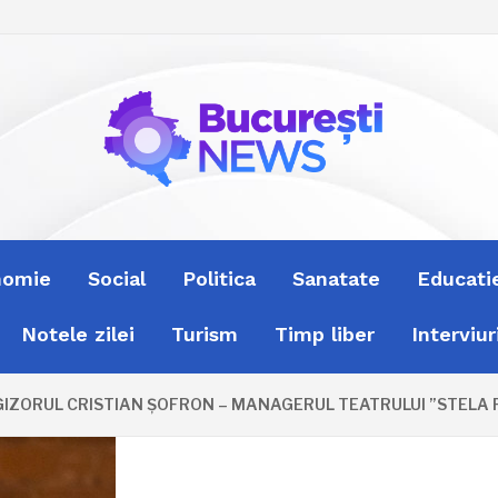
nomie
Social
Politica
Sanatate
Educati
Notele zilei
Turism
Timp liber
Interviur
IZORUL CRISTIAN ȘOFRON – MANAGERUL TEATRULUI ”STELA PO