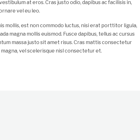
estibulum at eros. Cras justo odio, dapibus ac facilisis in,
ornare vel eu leo.
s mollis, est non commodo luctus, nisi erat porttitor ligula,
uada magna mollis euismod. Fusce dapibus, tellus ac cursus
um massa justo sit amet risus. Cras mattis consectetur
agna, vel scelerisque nisl consectetur et.