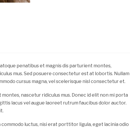
natoque penatibus et magnis dis parturient montes,
iculus mus. Sed posuere consectetur est at lobortis. Nullam
t commodo cursus magna, vel scelerisque nisl consectetur et.
 montes, nascetur ridiculus mus. Donec id elit non mi porta
ittis lacus vel augue laoreet rutrum faucibus dolor auctor.
t.
 commodo luctus, nisi erat porttitor ligula, eget lacinia odio