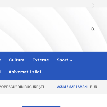
e
Cultura
Externe
Sport
i
Aniversatii zilei
PESCU” DIN BUCUREȘTI
BURSA ZVONU
ACUM 3 SĂPTĂMÂNI